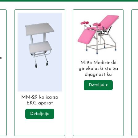
n
M-95 Medicinski
ginekoloski sto za
dijagnostiku
Detaljnije
MM-29 kolica za
EKG aparat
Detaljnije