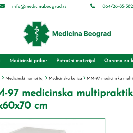
info@medicinabeograd.rs
064/26-85-382
i
Medicinski pribor
Potrošni materijal
Oprema za k
a
Medicinski nameštaj
Medicinska kolica
MM-97 medicinska multip
97 medicinska multipraktik k
x60x70 cm