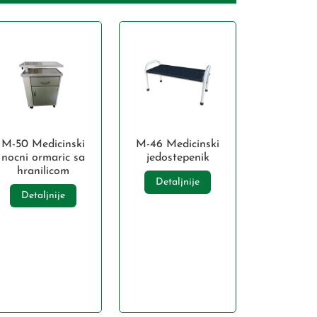
M-50 Medicinski
M-46 Medicinski
nocni ormaric sa
jedostepenik
hranilicom
Detaljnije
Detaljnije