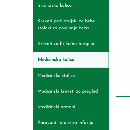
Invalidska kolica
Kreveti pedijatrijski za bebe i
stolovi za povijanje beba
Kreveti za fizikalnu terapiju
Medicinska kolica
Medicinske stolice
Medicinski kreveti za pregled
Medicinski ormani
Paravani i stalci za infuziju