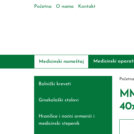
Početna
O nama
Kontakt
Medicinski aparat
Medicinski nameštaj
Početn
Bolnički kreveti
MM-
Ginekološki stolovi
40
Hranilice i noćni ormarići i
medicinski stepenik