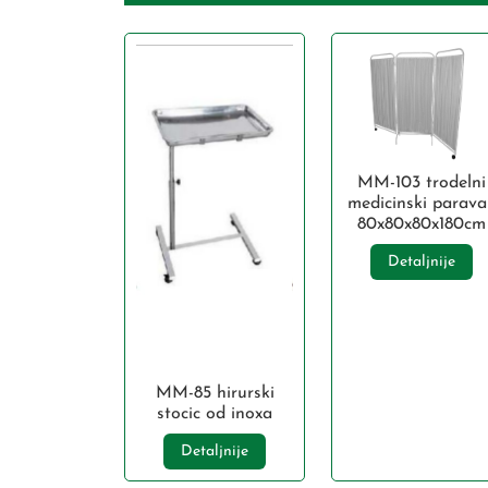
MM-103 trodelni
medicinski parava
80x80x80x180cm
Detaljnije
MM-85 hirurski
stocic od inoxa
Detaljnije