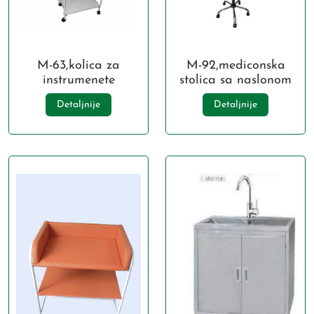
M-63,kolica za
M-92,mediconska
instrumenete
stolica sa naslonom
Detaljnije
Detaljnije