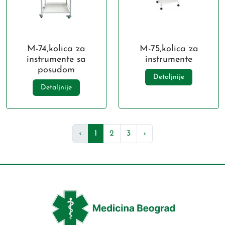
M-74,kolica za
M-75,kolica za
instrumente sa
instrumente
posudom
Detaljnije
Detaljnije
‹
1
2
3
›