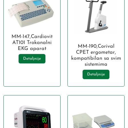
MM-147,Cardiovit
AT101 Trokanalni
MM-190,Corival
EKG aparat
CPET ergometar,
kompatibilan sa svim
Detaljnije
sistemima
Detaljnije