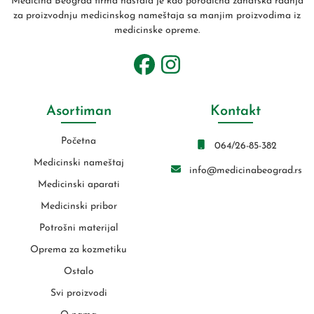
Medicina Beograd firma nastala je kao porodična zanatska radnja
za proizvodnju medicinskog nameštaja sa manjim proizvodima iz
medicinske opreme.
Asortiman
Kontakt
Početna
064/26-85-382
Medicinski nameštaj
info@medicinabeograd.rs
Medicinski aparati
Medicinski pribor
Potrošni materijal
Oprema za kozmetiku
Ostalo
Svi proizvodi