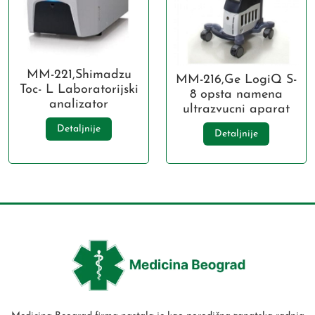
MM-221,Shimadzu
MM-216,Ge LogiQ S-
Toc- L Laboratorijski
8 opsta namena
analizator
ultrazvucni aparat
Detaljnije
Detaljnije