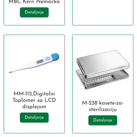
MBC Kern Nemacka
Detaljnije
MM-115,Digitalni
Toplomer sa LCD
M-238 kasete-za-
displejom
sterilizaciju
Detaljnije
Detaljnije