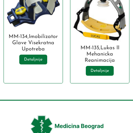
MM-134,Imobilizator
Glave Visekratna
MM-135,Lukas II
Upotreba
Mehanicka
Detaljnije
Reanimacija
Detaljnije