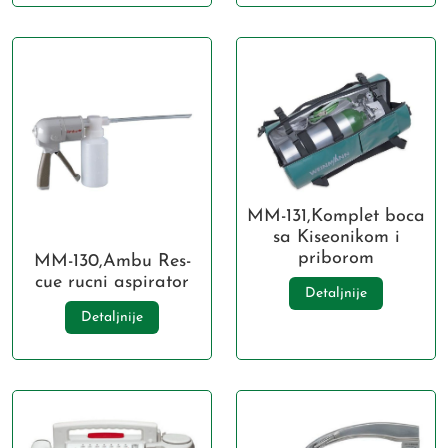
MM-131,Komplet boca
sa Kiseonikom i
priborom
MM-130,Ambu Res-
cue rucni aspirator
Detaljnije
Detaljnije