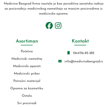
Medicina Beograd firma nastala je kao porodična zanatska radnja
za proizvodnju medicinskog nameštaja sa manjim proizvodima iz
medicinske opreme.
Asortiman
Kontakt
Početna
064/26-85-382
Medicinski nameštaj
info@medicinabeograd.rs
Medicinski aparati
Medicinski pribor
Potrošni materijal
Oprema za kozmetiku
Ostalo
Svi proizvodi