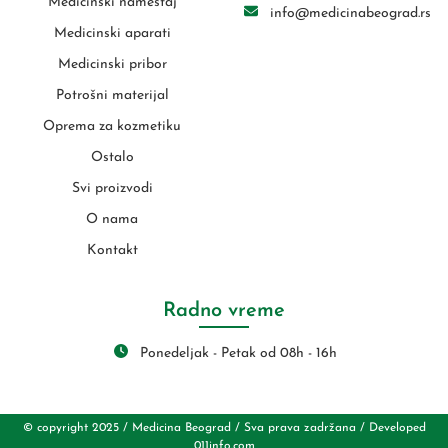
Medicinski nameštaj
info@medicinabeograd.rs
Medicinski aparati
Medicinski pribor
Potrošni materijal
Oprema za kozmetiku
Ostalo
Svi proizvodi
O nama
Kontakt
Radno vreme
Ponedeljak - Petak od 08h - 16h
© copyright 2025 / Medicina Beograd / Sva prava zadržana / Developed
011info.com