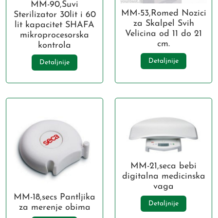
MM-90,Suvi
MM-53,Romed Nozici
Sterilizator 30lit i 60
za Skalpel Svih
lit kapacitet SHAFA
Velicina od 11 do 21
mikroprocesorska
cm.
kontrola
Detaljnije
Detaljnije
MM-21,seca bebi
digitalna medicinska
vaga
MM-18,secs Pantljika
Detaljnije
za merenje obima