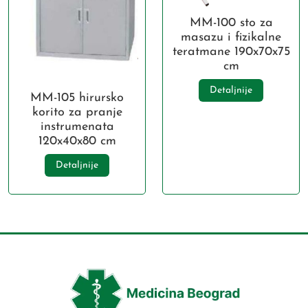
MM-100 sto za
masazu i fizikalne
teratmane 190x70x75
cm
Detaljnije
MM-105 hirursko
korito za pranje
instrumenata
120x40x80 cm
Detaljnije