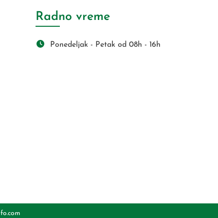
Radno vreme
Ponedeljak - Petak od 08h - 16h
s
nfo.com