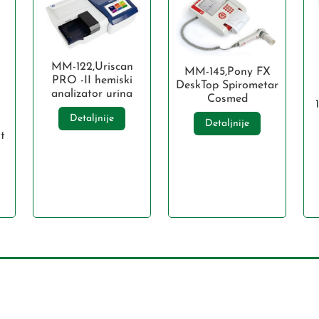
MM-122,Uriscan
MM-145,Pony FX
PRO -II hemiski
DeskTop Spirometar
analizator urina
Cosmed
Detaljnije
Detaljnije
t