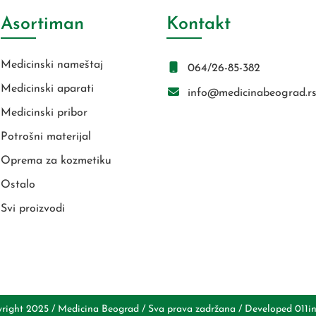
Asortiman
Kontakt
Medicinski nameštaj
064/26-85-382
Medicinski aparati
info@medicinabeograd.r
Medicinski pribor
Potrošni materijal
Oprema za kozmetiku
Ostalo
Svi proizvodi
right 2025 / Medicina Beograd / Sva prava zadržana / Developed
011i