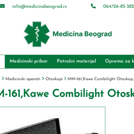
info@medicinabeograd.rs
064/26-85-382
Medicinski pribor
Potrošni materijal
Oprema za k
i
a
Medicinski aparati
Otoskopi
MM-161,Kawe Combilight Otoskop,
-161,Kawe Combilight Otosk