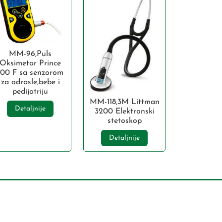
MM-96,Puls
Oksimetar Prince
100 F sa senzorom
za odrasle,bebe i
pedijatriju
MM-118,3M Littman
Detaljnije
3200 Elektronski
stetoskop
Detaljnije