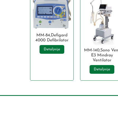
MM-84,Defigard
4000 Defibrilator
Detaljnije
MM-140,Sono Ven
E3 Mindray
Ventilator
Detaljnije