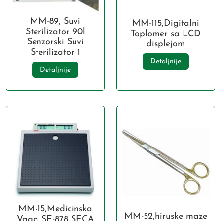
MM-89, Suvi
MM-115,Digitalni
Sterilizator 90l
Toplomer sa LCD
Senzorski Suvi
displejom
Sterilizator 1
Detaljnije
Detaljnije
MM-15,Medicinska
MM-52,hiruske maze
Vaga SE-878 SECA