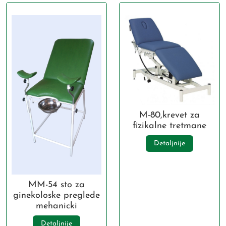
M-80,krevet za
fizikalne tretmane
Detaljnije
MM-54 sto za
ginekoloske preglede
mehanicki
Detaljnije