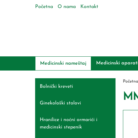
Početna
O nama
Kontakt
Medicinski aparat
Medicinski nameštaj
Početn
Bolnički kreveti
MM
Ginekološki stolovi
Hranilice i noćni ormarići i
medicinski stepenik