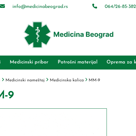
info@medicinabeograd.rs
064/26-85-382
i
Medicinski pribor
Potrošni materijal
Oprema za k
a
Medicinski nameštaj
Medicinska kolica
MM-9
-9