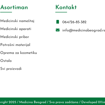
Asortiman
Kontakt
Medicinski nameštaj
064/26-85-382
Medicinski aparati
info@medicinabeograd.r
Medicinski pribor
Potrošni materijal
Oprema za kozmetiku
Ostalo
Svi proizvodi
right 2025 / Medicina Beograd / Sva prava zadržana / Developed
011i