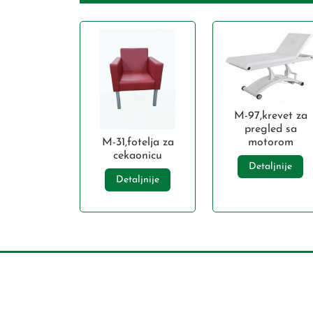
M-97,krevet za
pregled sa
M-31,fotelja za
motorom
cekaonicu
Detaljnije
Detaljnije