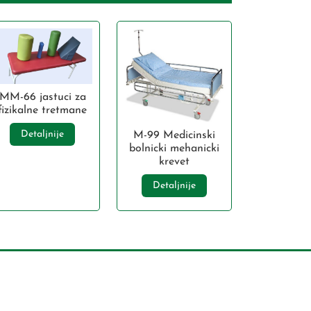
MM-66 jastuci za
fizikalne tretmane
Detaljnije
M-99 Medicinski
bolnicki mehanicki
krevet
Detaljnije