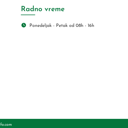
Radno vreme
Ponedeljak - Petak od 08h - 16h
s
nfo.com