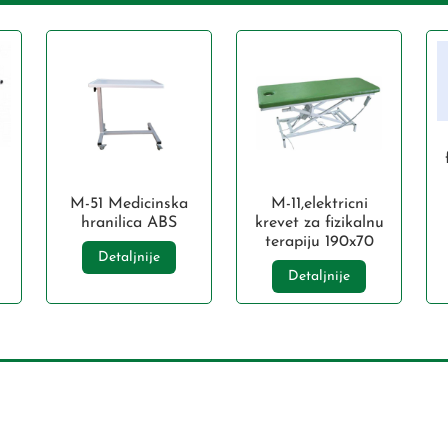
M-51 Medicinska
M-11,elektricni
hranilica ABS
krevet za fizikalnu
terapiju 190x70
Detaljnije
Detaljnije