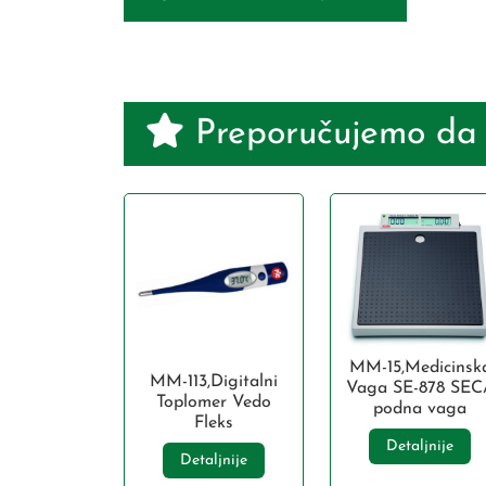
Preporučujemo da
MM-15,Medicinsk
MM-113,Digitalni
Vaga SE-878 SEC
Toplomer Vedo
podna vaga
Fleks
Detaljnije
Detaljnije