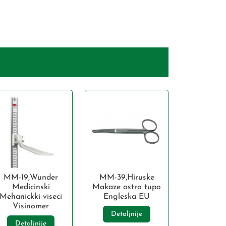
MM-19,Wunder
MM-39,Hiruske
Medicinski
Makaze ostro tupo
Mehanickki viseci
Engleska EU
Visinomer
Detaljnije
Detaljnije