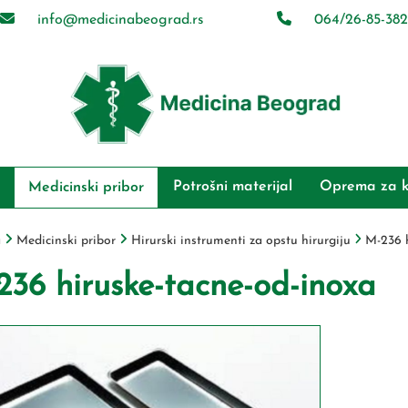
info@medicinabeograd.rs
064/26-85-382
Potrošni materijal
Oprema za k
Medicinski pribor
a
Medicinski pribor
Hirurski instrumenti za opstu hirurgiju
M-236 h
236 hiruske-tacne-od-inoxa