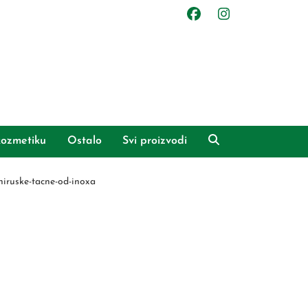
ozmetiku
Ostalo
Svi proizvodi
iruske-tacne-od-inoxa