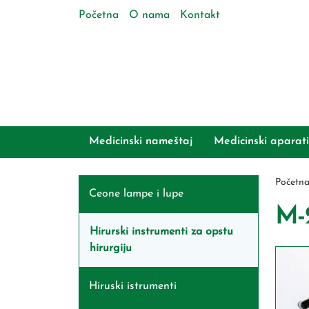
Početna
O nama
Kontakt
Medicinski nameštaj
Medicinski aparati
Početn
Ceone lampe i lupe
M-
Hirurski instrumenti za opstu
hirurgiju
Hiruski istrumenti