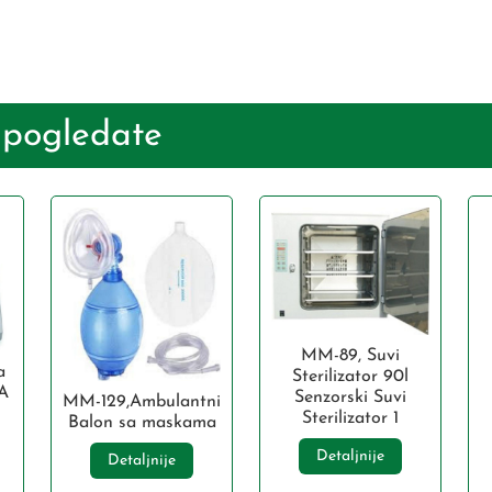
 pogledate
MM-89, Suvi
a
Sterilizator 90l
A
Senzorski Suvi
MM-129,Ambulantni
Sterilizator 1
Balon sa maskama
Detaljnije
Detaljnije