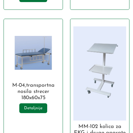
M-04,transportna
nosila strecer
180x60x75
Detaljnije
MM-102 kolica za
EKG i druge aparate