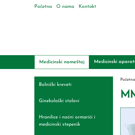
Početna
O nama
Kontakt
Medicinski aparat
Medicinski nameštaj
Početn
Bolnički kreveti
MM-
Ginekološki stolovi
Hranilice i noćni ormarići i
medicinski stepenik