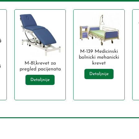
M-139 Medicinski
bolnicki mehanicki
M-81,krevet za
krevet
i
pregled pacijenata
Detaljnije
Detaljnije