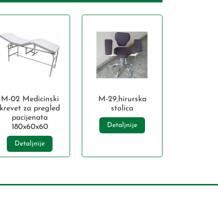
M-02 Medicinski
M-29,hirurska
krevet za pregled
stolica
pacijenata
Detaljnije
180x60x60
Detaljnije