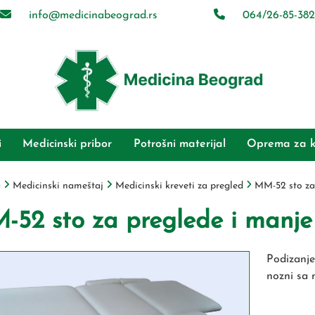
info@medicinabeograd.rs
064/26-85-382
i
Medicinski pribor
Potrošni materijal
Oprema za k
a
Medicinski nameštaj
Medicinski kreveti za pregled
MM-52 sto za 
52 sto za preglede i manje h
Podizanje
nozni sa