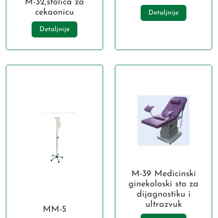
M-32,stolica za
cekaonicu
Detaljnije
Detaljnije
M-39 Medicinski
ginekoloski sto za
dijagnostiku i
ultrazvuk
MM-5