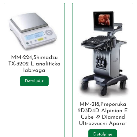
MM-224,Shimadzu
TX-3202 L analiticka
lab.vaga
Detaljnije
MM-218,Preporuka
2D3D4D Alpinion E
Cube -9 Diamond
Ultrazvucni Aparat
Detaljnije