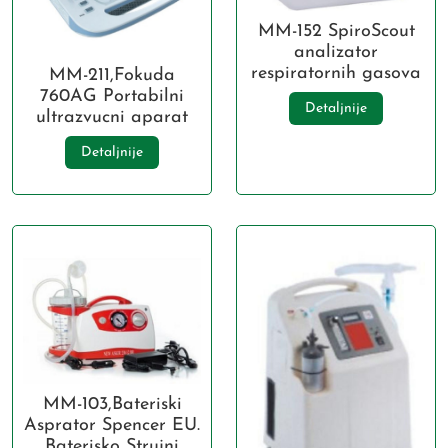
MM-152 SpiroScout
analizator
respiratornih gasova
MM-211,Fokuda
760AG Portabilni
Detaljnije
ultrazvucni aparat
Detaljnije
MM-103,Bateriski
Asprator Spencer EU.
Baterisko Strujni