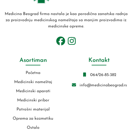
Medicina Beograd firma nastala je kao porodična zanatska radnja
za proizvodnju medicinskog nameštaja sa manjim proizvodima iz
medicinske opreme.
Asortiman
Kontakt
Početna
064/26-85-382
Medicinski nameštaj
info@medicinabeograd.rs
Medicinski aparati
Medicinski pribor
Potrošni materijal
Oprema za kozmetiku
Ostalo