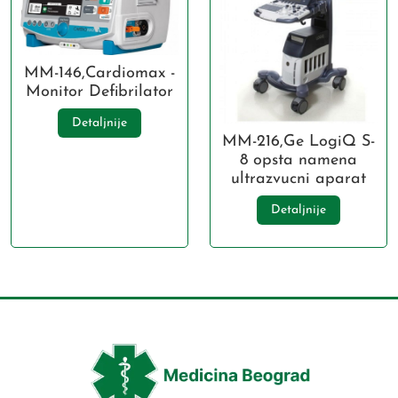
MM-146,Cardiomax -
Monitor Defibrilator
Detaljnije
MM-216,Ge LogiQ S-
8 opsta namena
ultrazvucni aparat
Detaljnije