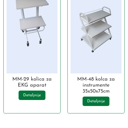
MM-29 kolica za
MM-48 kolca za
EKG aparat
instrumente
35x50x75cm
Detaljnije
Detaljnije