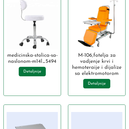
medicinska-stolica-sa-
M-106,fotelja za
naslonom-m14l_5494
vadjenje krvi i
hemoteraije i dijalize
Detaljnije
sa elektromotorom
Detaljnije