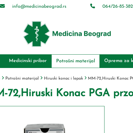
info@medicinabeograd.rs
064/26-85-382
Medicinski pribor
Oprema za k
Potrošni materijal
a
Potrošni materijal
Hiruski konac i lepak
MM-72,Hiruski Konac P
-72,Hiruski Konac PGA przo