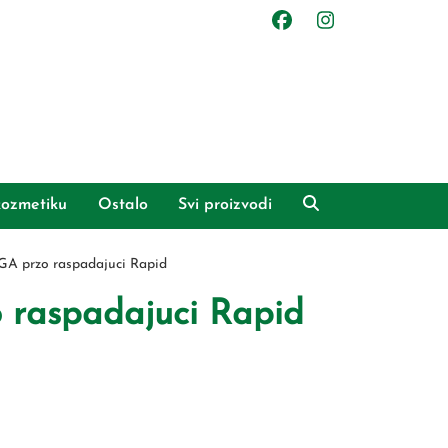
ozmetiku
Ostalo
Svi proizvodi
GA przo raspadajuci Rapid
 raspadajuci Rapid