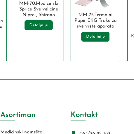
MM-70,Medicinski
Sprice Sve velicine
Nipro , Shirano
MM-75,Termalni
Papir EKG Trake za
en
Detaljnije
sve vrste aparata
ma
K
Detaljnije
Asortiman
Kontakt
Medicinski nameštaj
064/26-85-382