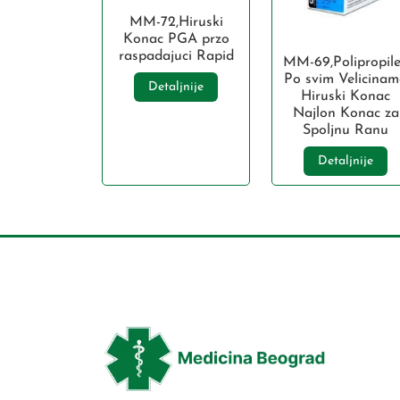
MM-72,Hiruski
Konac PGA przo
raspadajuci Rapid
MM-69,Polipropil
Po svim Velicina
Detaljnije
Hiruski Konac
Najlon Konac za
Spoljnu Ranu
Detaljnije