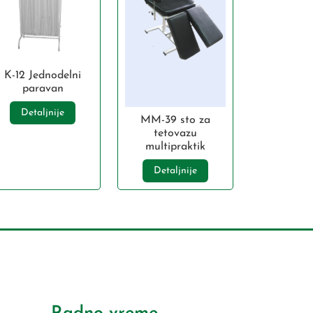
K-12 Jednodelni
paravan
Detaljnije
MM-39 sto za
tetovazu
multipraktik
Detaljnije