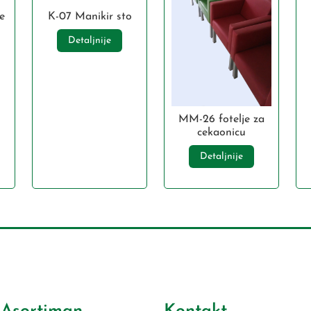
e
K-07 Manikir sto
Detaljnije
MM-26 fotelje za
cekaonicu
Detaljnije