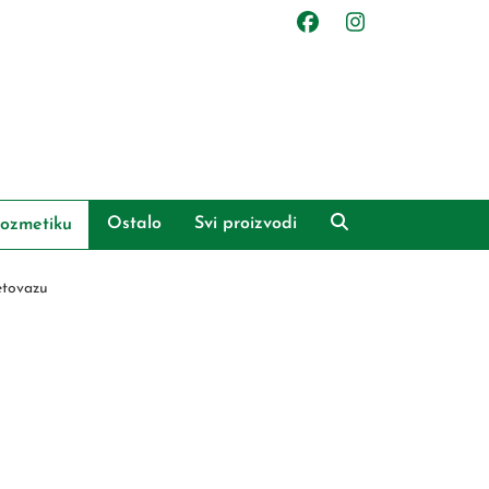
Ostalo
Svi proizvodi
ozmetiku
etovazu